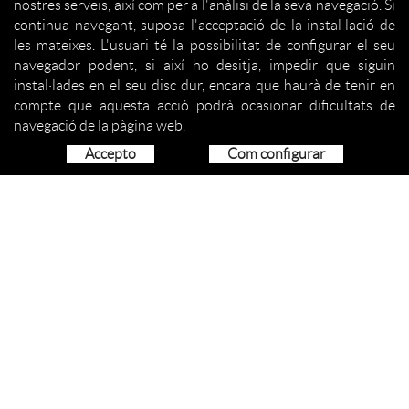
nostres serveis, així com per a l'anàlisi de la seva navegació. Si
continua navegant, suposa l'acceptació de la instal·lació de
les mateixes. L'usuari té la possibilitat de configurar el seu
navegador podent, si així ho desitja, impedir que siguin
instal·lades en el seu disc dur, encara que haurà de tenir en
compte que aquesta acció podrà ocasionar dificultats de
navegació de la pàgina web.
Accepto
Com configurar
QUI SOM
ORGANITZACIÓ
SERVEIS
COM COL·LABORAR
ACTIVITATS
PROJECCIÓ SOCIAL
NOTÍCIES
CONTACTE
CONTACTE