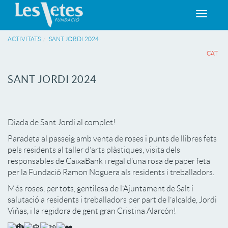
Toggle
navigat
ACTIVITATS
SANT JORDI 2024
CAT
SANT JORDI 2024
Diada de Sant Jordi al complet!
Paradeta al passeig amb venta de roses i punts de llibres fets
pels residents al taller d’arts plàstiques, visita dels
responsables de CaixaBank i regal d’una rosa de paper feta
per la Fundació Ramon Noguera als residents i treballadors.
Més roses, per tots, gentilesa de l’Ajuntament de Salt i
salutació a residents i treballadors per part de l’alcalde, Jordi
Viñas, i la regidora de gent gran Cristina Alarcón!