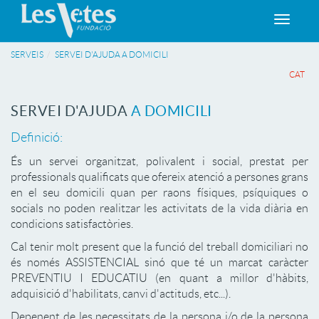
Toggle
navigat
SERVEIS
SERVEI D'AJUDA A DOMICILI
CAT
SERVEI D'AJUDA
A DOMICILI
Definició:
És un servei organitzat, polivalent i social, prestat per
professionals qualificats que ofereix atenció a persones grans
en el seu domicili quan per raons físiques, psíquiques o
socials no poden realitzar les activitats de la vida diària en
condicions satisfactòries.
Cal tenir molt present que la funció del treball domiciliari no
és només ASSISTENCIAL sinó que té un marcat caràcter
PREVENTIU I EDUCATIU (en quant a millor d'hàbits,
adquisició d'habilitats, canvi d'actituds, etc...).
Depenent de les necessitats de la persona i/o de la persona