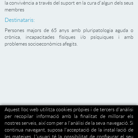
la convivència a través del suport en la cura d'algun dels seus
membres
Destinataris:
Persones majors de 65 anys amb pluripatologia aguda o
crònica, incapacitades físiques i/o psíquiques i amb
problemes socioeconòmics afegits.
Aquest lloc web utilitza cookies pròpies i de tercers d'anàlisi
per recopilar informació amb la finalitat de millorar els
nostres serveis, així com per a l'anàlisi de la seva navegació. Si
continua navegant, suposa l'acceptació de la instal·lació de
les mateixes. L'usuari té la possibilitat de configurar el seu