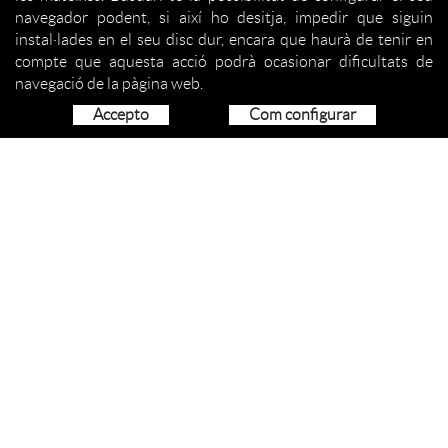
navegador podent, si així ho desitja, impedir que siguin
instal·lades en el seu disc dur, encara que haurà de tenir en
compte que aquesta acció podrà ocasionar dificultats de
navegació de la pàgina web.
Accepto
Com configurar
QUI SOM
ORGANITZACIÓ
SERVEIS
COM COL·LABORAR
ACTIVITATS
PROJECCIÓ SOCIAL
NOTÍCIES
CONTACTE
CONTACTE
SANT ANTONI, 2 - 17190 SALT (GIRONA)
972 401 014
972 400 876
TEL:
- FAX: