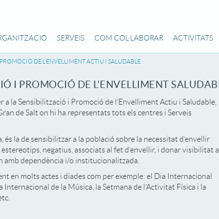
RGANITZACIÓ
SERVEIS
COM COL·LABORAR
ACTIVITATS
I PROMOCIÓ DE L'ENVELLIMENT ACTIU I SALUDABLE
CIÓ I PROMOCIÓ DE L'ENVELLIMENT SALUDAB
a la Sensibilització i Promoció de l’Envelliment Actiu i Saludable,
an de Salt on hi ha representats tots els centres i Serveis
és la de sensibilitzar a la població sobre la necessitat d’envellir
stereotips, negatius, associats al fet d’envellir, i donar visibilitat a
ran amb dependència i/o institucionalitzada.
ent en molts actes i diades com per exemple: el Dia Internacional
 Internacional de la Música, la Setmana de l’Activitat Física i la
etc.