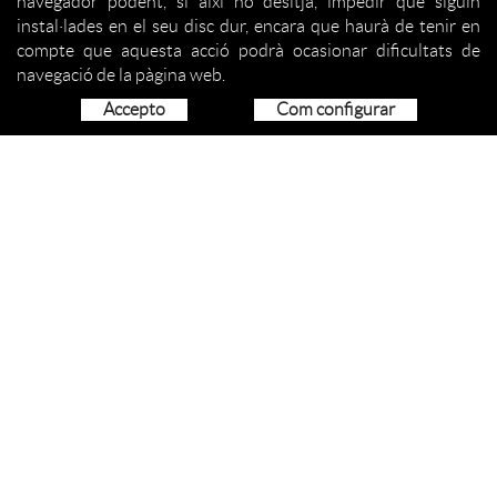
navegador podent, si així ho desitja, impedir que siguin
instal·lades en el seu disc dur, encara que haurà de tenir en
compte que aquesta acció podrà ocasionar dificultats de
navegació de la pàgina web.
Accepto
Com configurar
QUI SOM
ORGANITZACIÓ
SERVEIS
COM COL·LABORAR
ACTIVITATS
PROJECCIÓ SOCIAL
NOTÍCIES
CONTACTE
CONTACTE
SANT ANTONI, 2 - 17190 SALT (GIRONA)
972 401 014
972 400 876
TEL:
- FAX:
info@lesvetes.com