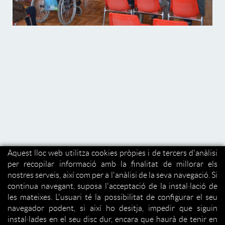
Aquest lloc web utilitza cookies pròpies i de tercers d'anàlisi
per recopilar informació amb la finalitat de millorar els
nostres serveis, així com per a l'anàlisi de la seva navegació. Si
continua navegant, suposa l'acceptació de la instal·lació de
les mateixes. L'usuari té la possibilitat de configurar el seu
navegador podent, si així ho desitja, impedir que siguin
instal·lades en el seu disc dur, encara que haurà de tenir en