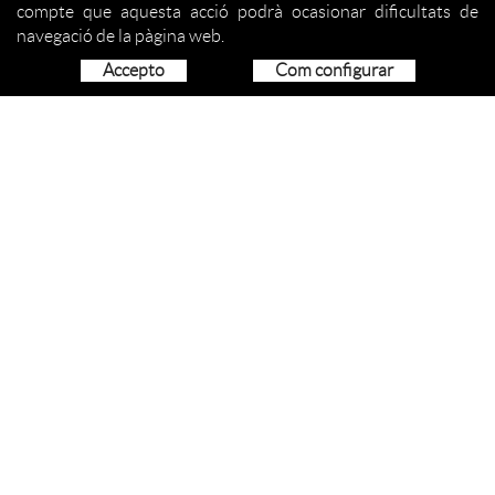
compte que aquesta acció podrà ocasionar dificultats de
navegació de la pàgina web.
Accepto
Com configurar
QUI SOM
ORGANITZACIÓ
SERVEIS
COM COL·LABORAR
ACTIVITATS
PROJECCIÓ SOCIAL
NOTÍCIES
CONTACTE
CONTACTE
SANT ANTONI, 2 - 17190 SALT (GIRONA)
972 401 014
972 400 876
TEL:
- FAX:
info@lesvetes.com
avís legal
-
política de cookies
-
política de privacitat