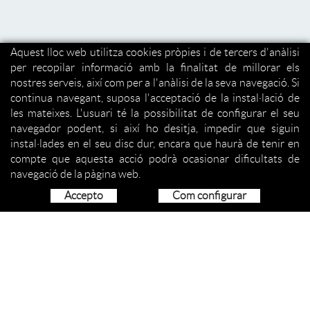
Aquest lloc web utilitza cookies pròpies i de tercers d'anàlisi
per recopilar informació amb la finalitat de millorar els
nostres serveis, així com per a l'anàlisi de la seva navegació. Si
continua navegant, suposa l'acceptació de la instal·lació de
les mateixes. L'usuari té la possibilitat de configurar el seu
navegador podent, si així ho desitja, impedir que siguin
instal·lades en el seu disc dur, encara que haurà de tenir en
compte que aquesta acció podrà ocasionar dificultats de
navegació de la pàgina web.
Accepto
Com configurar
QUI SOM
ORGANITZACIÓ
SERVEIS
COM COL·LABORAR
ACTIVITATS
PROJECCIÓ SOCIAL