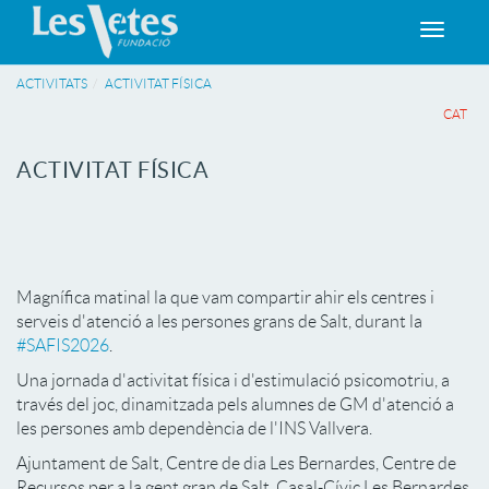
Toggle
navigat
ACTIVITATS
ACTIVITAT FÍSICA
CAT
ACTIVITAT FÍSICA
Magnífica matinal la que vam compartir ahir els centres i
serveis d'atenció a les persones grans de Salt, durant la
#SAFIS2026
.
Una jornada d'activitat física i d'estimulació psicomotriu, a
través del joc, dinamitzada pels alumnes de GM d'atenció a
les persones amb dependència de l'INS Vallvera.
Ajuntament de Salt, Centre de dia Les Bernardes, Centre de
Recursos per a la gent gran de Salt, Casal-Cívic Les Bernardes