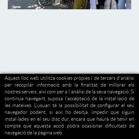
Aquest lloc web utilitza cookies pròpies i de tercers d'anàlisi
per recopilar informació amb la finalitat de millorar els
nostres serveis, així com per a l'anàlisi de la seva navegació. Si
continua navegant, suposa l'acceptació de la instal·lació de
les mateixes. L'usuari té la possibilitat de configurar el seu
navegador podent, si així ho desitja, impedir que siguin
instal·lades en el seu disc dur, encara que haurà de tenir en
compte que aquesta acció podrà ocasionar dificultats de
navegació de la pàgina web.